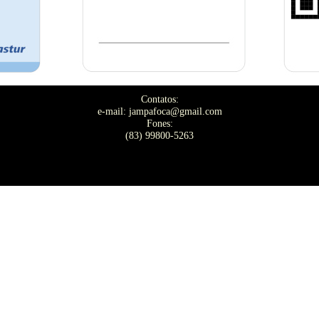
Contatos:
e-mail: jampafoca@gmail.com
Fones:
(83) 99800-5263